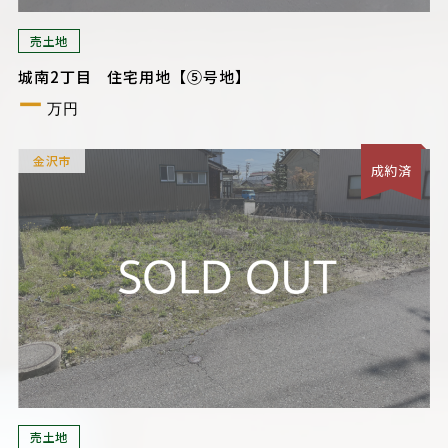
売土地
城南2丁目 住宅用地【⑤号地】
ー
万円
金沢市
成約済
売土地