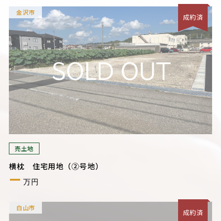
金沢市
成約済
売土地
横枕 住宅用地（②号地）
ー
万円
白山市
成約済