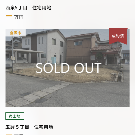
西泉5丁目 住宅用地
ー
万円
金沢市
成約済
売土地
玉鉾５丁目 住宅用地