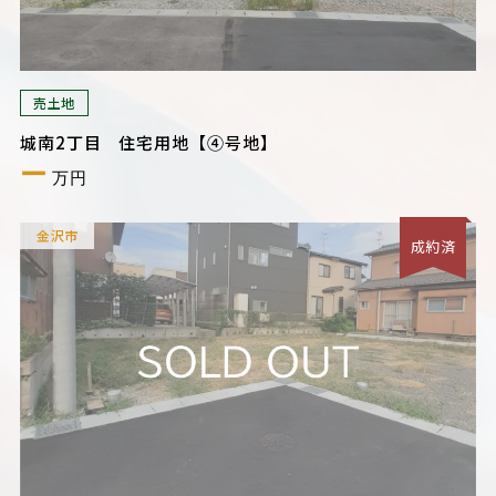
売土地
城南2丁目 住宅用地【④号地】
ー
万円
金沢市
成約済