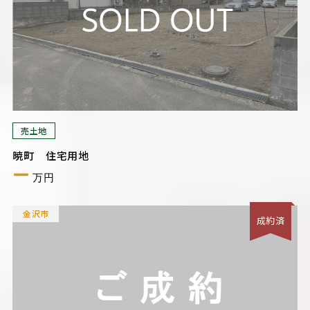
売土地
暁町 住宅用地
ー
万円
金沢市
成約済