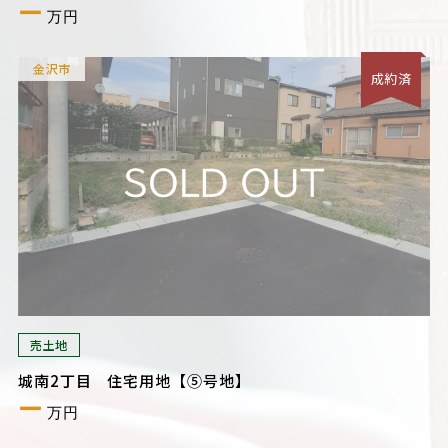
ー
万円
金沢市
成約済
売土地
城南2丁目 住宅用地【⑤号地】
ー
万円