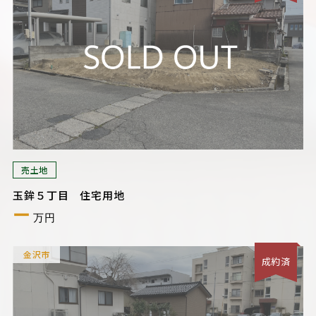
売土地
玉鉾５丁目 住宅用地
ー
万円
金沢市
成約済