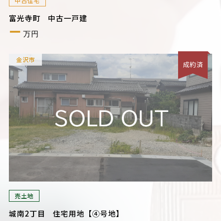
中古住宅
富光寺町 中古一戸建
ー
万円
金沢市
成約済
売土地
城南2丁目 住宅用地【④号地】