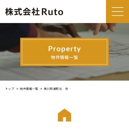
MEN
U
Property
物件情報一覧
トップ
物件情報一覧
美川和波町北 住宅用地