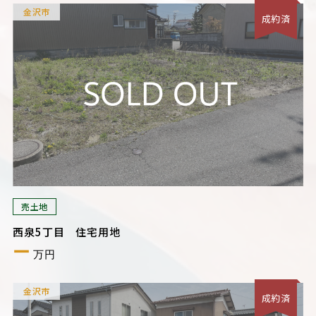
金沢市
成約済
売土地
西泉5丁目 住宅用地
ー
万円
金沢市
成約済