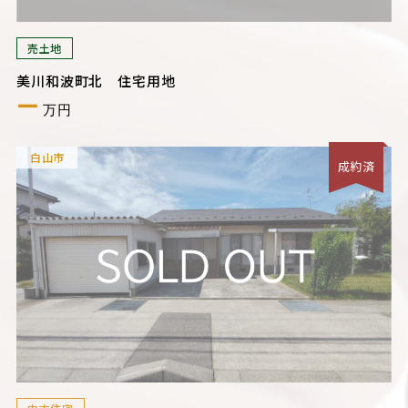
売土地
美川和波町北 住宅用地
ー
万円
白山市
成約済