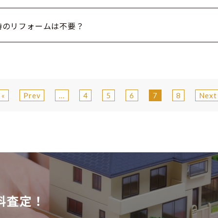
時のリフォームは不要？
«
Prev
...
4
5
6
7
8
Next