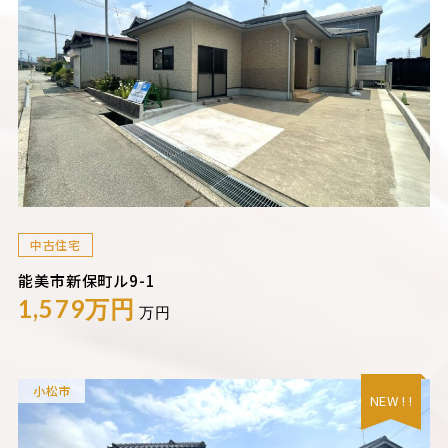
中古住宅
能美市新保町ル9-1
1,579万円
万円
小松市
NEW ! !