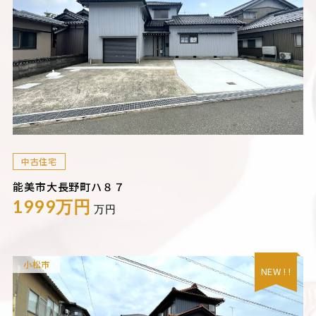
中古住宅
能美市大長野町ハ８７
1999万円
万円
小松市
NEW ! !