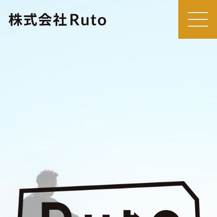
MEN
U