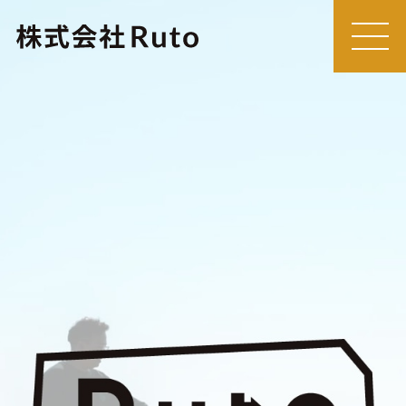
MEN
U