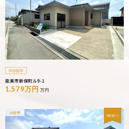
中古住宅
能美市新保町ル9-1
1,579万円
万円
小松市
NEW ! !