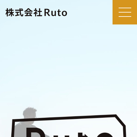
MEN
U