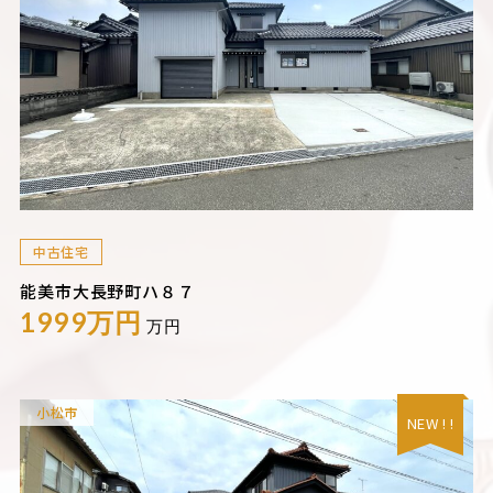
中古住宅
能美市大長野町ハ８７
1999万円
万円
小松市
NEW ! !