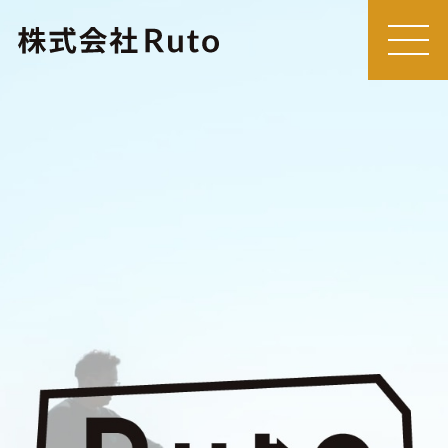
MEN
U