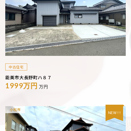
中古住宅
能美市大長野町ハ８７
1999万円
万円
小松市
NEW ! !