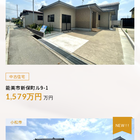
中古住宅
能美市新保町ル9-1
1,579万円
万円
小松市
NEW ! !