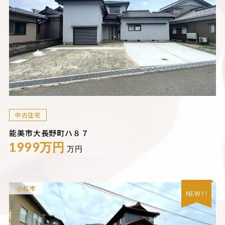
中古住宅
能美市大長野町ハ８７
1999万円
万円
小松市
NEW ! !