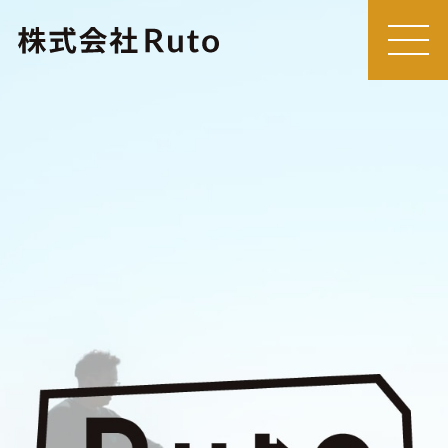
MEN
U