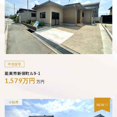
中古住宅
能美市新保町ル9-1
1,579万円
万円
小松市
NEW ! !