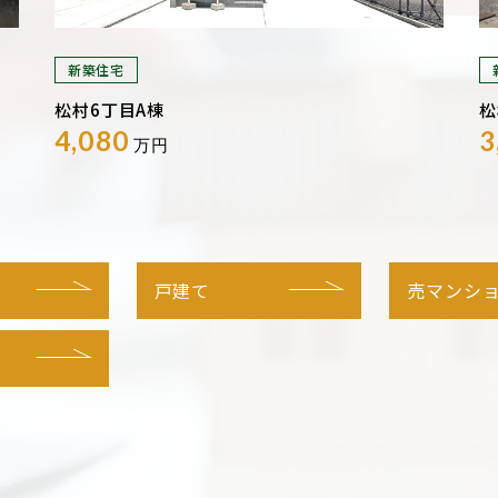
新築住宅
松村6丁目A棟
松
4,080
3
万円
戸建て
売マンシ