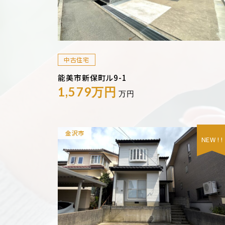
中古住宅
能美市新保町ル9-1
1,579万円
万円
金沢市
NEW ! !