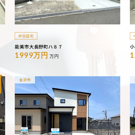
中古住宅
能美市大長野町ハ８７
小
1999万円
万円
金沢市