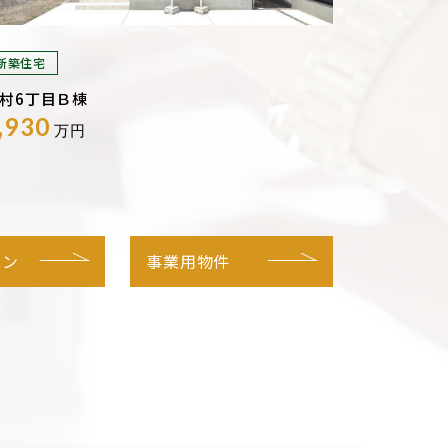
新築住宅
村6丁目Ｂ棟
,930
万円
ョン
事業用物件