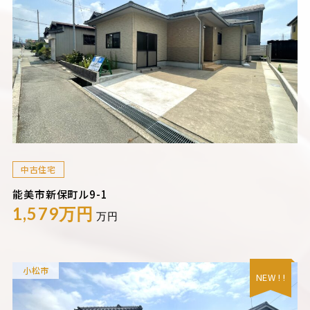
中古住宅
能美市新保町ル9-1
1,579万円
万円
小松市
NEW ! !