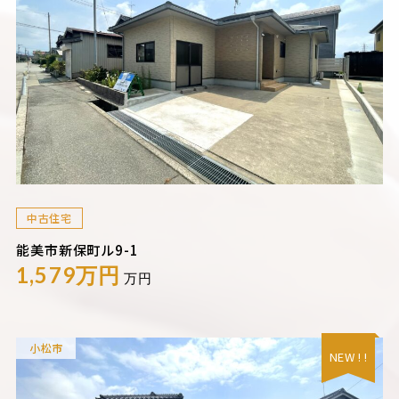
中古住宅
能美市新保町ル9-1
1,579万円
万円
小松市
NEW ! !