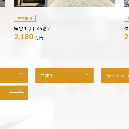
中古住宅
額谷１丁目45番2
ダ
2,180
2
万円
戸建て
売マンシ