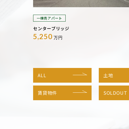
一棟売アパート
センターブリッジ
5,250
万円
ALL
土地
賃貸物件
SOLDOUT