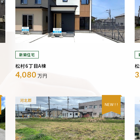
新築住宅
松村6丁目A棟
松
4,080
3
万円
河北郡
NEW ! !