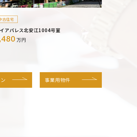
中古住宅
イアパレス北安江1004号室
,480
万円
ョン
事業用物件