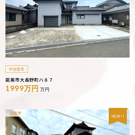
中古住宅
能美市大長野町ハ８７
1999万円
万円
小松市
NEW ! !