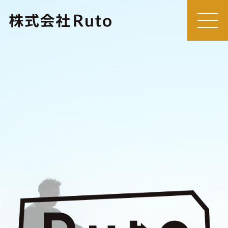
MEN
U