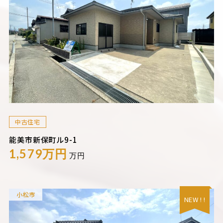
中古住宅
能美市新保町ル9-1
1,579万円
万円
小松市
NEW ! !