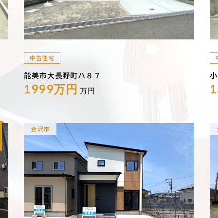
中古住宅
能美市大長野町ハ８７
小
1999万円
万円
金沢市