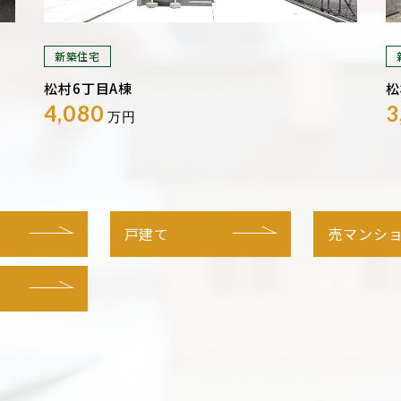
新築住宅
松村6丁目A棟
松
4,080
3
万円
戸建て
売マンシ