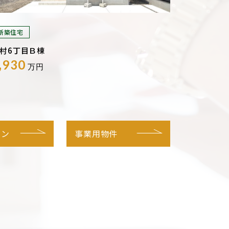
新築住宅
村6丁目Ｂ棟
,930
万円
ョン
事業用物件