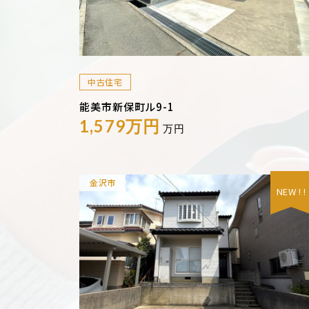
中古住宅
能美市新保町ル9-1
1,579万円
万円
金沢市
NEW ! !