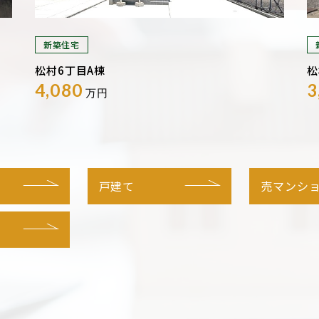
新築住宅
松村6丁目A棟
松
4,080
3
万円
戸建て
売マンシ