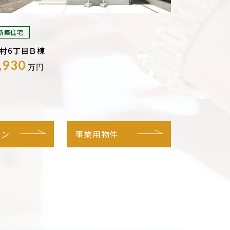
新築住宅
村6丁目Ｂ棟
,930
万円
ョン
事業用物件