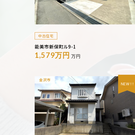
中古住宅
能美市新保町ル9-1
1,579万円
万円
金沢市
NEW ! !