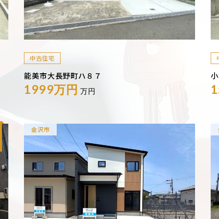
中古住宅
能美市大長野町ハ８７
小
1999万円
万円
金沢市