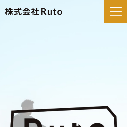
MEN
U