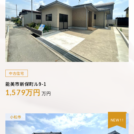
中古住宅
能美市新保町ル9-1
1,579万円
万円
小松市
NEW ! !