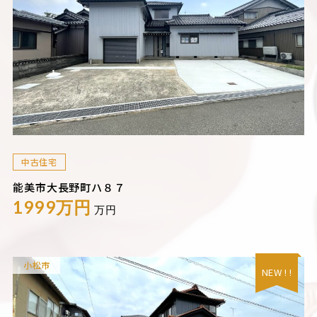
中古住宅
能美市大長野町ハ８７
1999万円
万円
小松市
NEW ! !