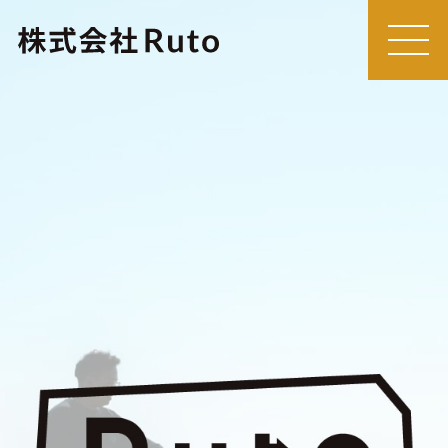
MEN
U