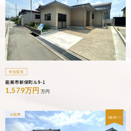
中古住宅
能美市新保町ル9-1
1,579万円
万円
小松市
NEW ! !