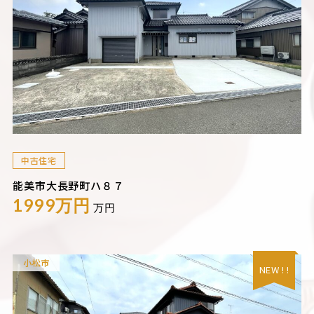
中古住宅
能美市大長野町ハ８７
1999万円
万円
小松市
NEW ! !