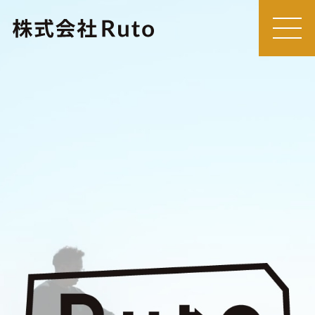
MEN
U