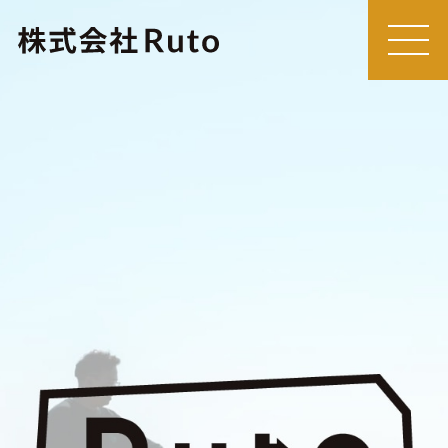
MEN
U