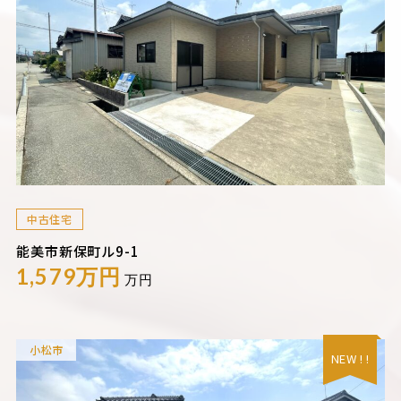
中古住宅
能美市新保町ル9-1
1,579万円
万円
小松市
NEW ! !