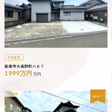
中古住宅
能美市大長野町ハ８７
1999万円
万円
小松市
NEW ! !