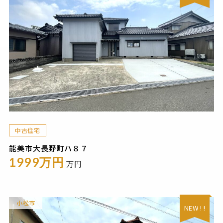
中古住宅
能美市大長野町ハ８７
1999万円
万円
小松市
NEW ! !