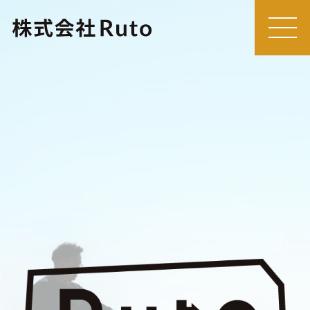
MEN
U