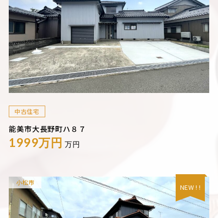
中古住宅
能美市大長野町ハ８７
1999万円
万円
小松市
NEW ! !