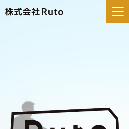
MEN
U