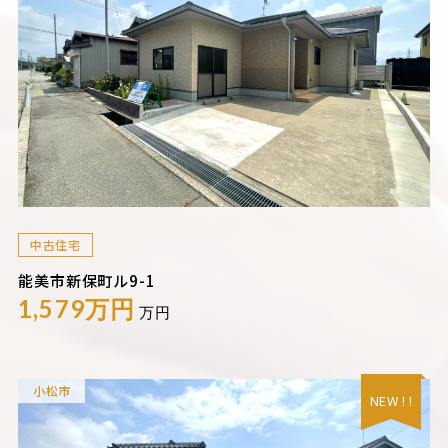
中古住宅
能美市新保町ル9-1
1,579万円
万円
小松市
NEW ! !