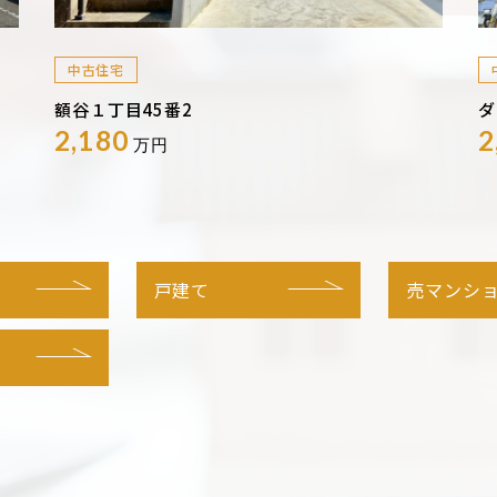
中古住宅
額谷１丁目45番2
ダ
2,180
2
万円
戸建て
売マンシ