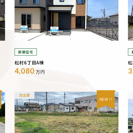
新築住宅
松村6丁目A棟
松
4,080
3
万円
河北郡
NEW ! !