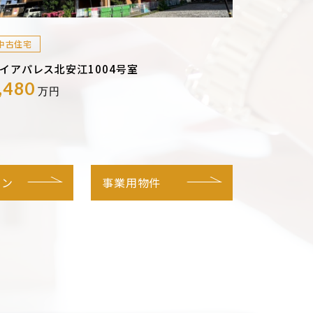
中古住宅
イアパレス北安江1004号室
,480
万円
ョン
事業用物件