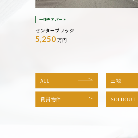
一棟売アパート
センターブリッジ
5,250
万円
ALL
土地
賃貸物件
SOLDOUT