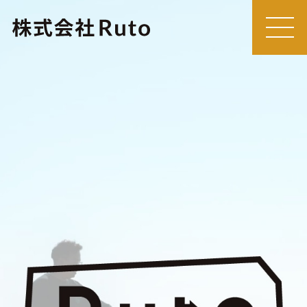
MEN
U