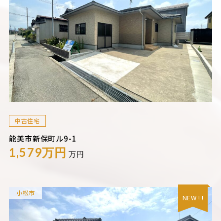
中古住宅
能美市新保町ル9-1
1,579万円
万円
小松市
NEW ! !