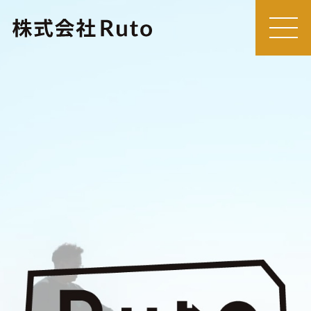
MEN
U