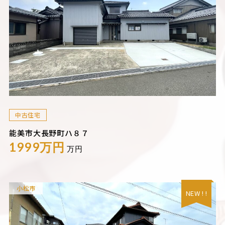
中古住宅
能美市大長野町ハ８７
1999万円
万円
小松市
NEW ! !