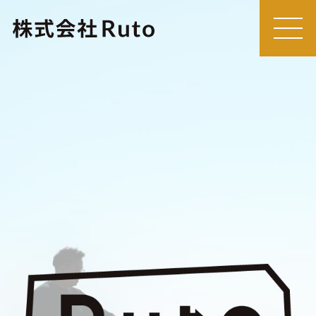
MEN
U