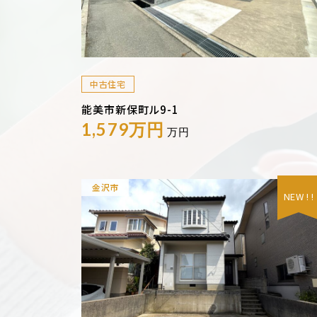
中古住宅
能美市新保町ル9-1
1,579万円
万円
金沢市
NEW ! !