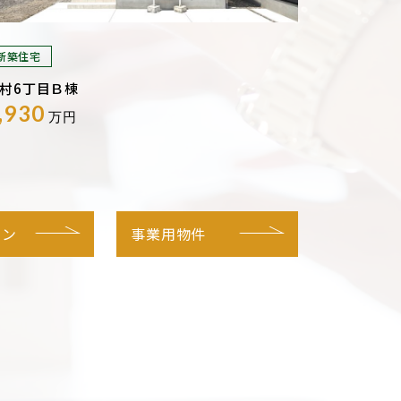
新築住宅
村6丁目Ｂ棟
,930
万円
ョン
事業用物件