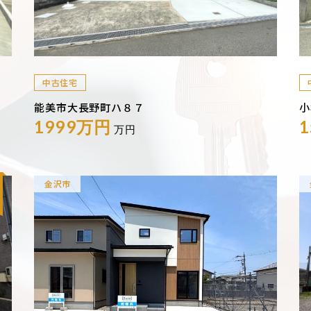
中古住宅
能美市大長野町ハ８７
小
1999万円
万円
金沢市