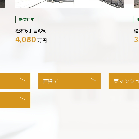
新築住宅
松村6丁目A棟
松
4,080
3
万円
戸建て
売マンシ