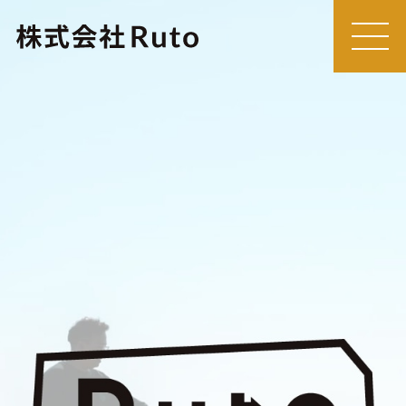
MEN
U