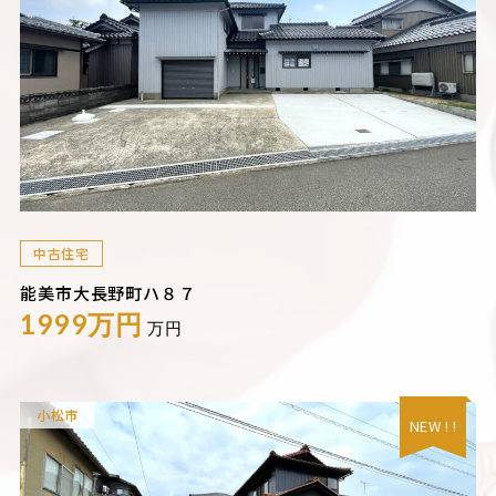
中古住宅
能美市大長野町ハ８７
1999万円
万円
小松市
NEW ! !