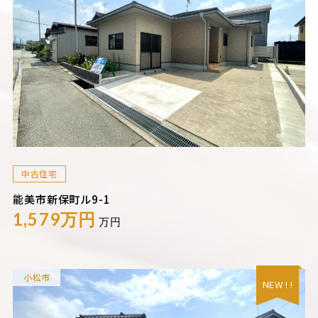
中古住宅
能美市新保町ル9-1
1,579万円
万円
小松市
NEW ! !