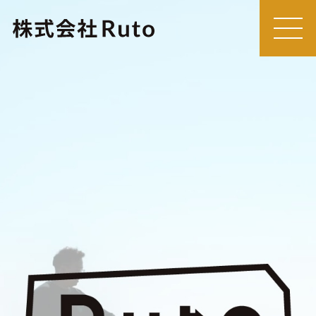
MEN
U