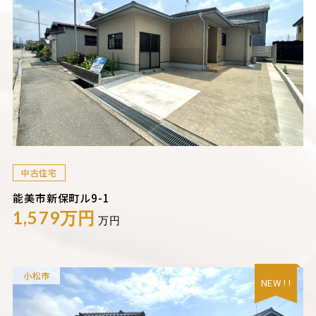
中古住宅
能美市新保町ル9-1
1,579万円
万円
小松市
NEW ! !