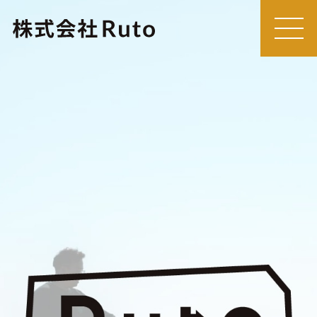
MEN
U