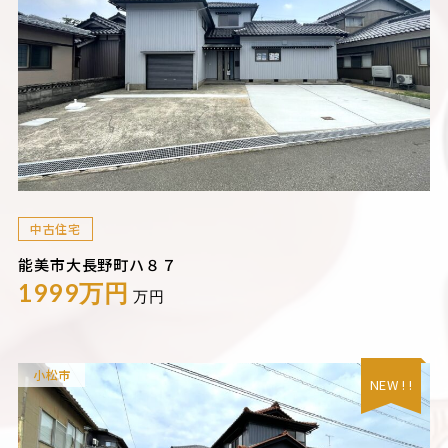
中古住宅
能美市大長野町ハ８７
1999万円
万円
小松市
NEW ! !