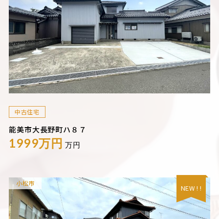
中古住宅
能美市大長野町ハ８７
1999万円
万円
小松市
NEW ! !