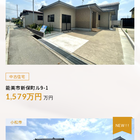
中古住宅
能美市新保町ル9-1
1,579万円
万円
小松市
NEW ! !