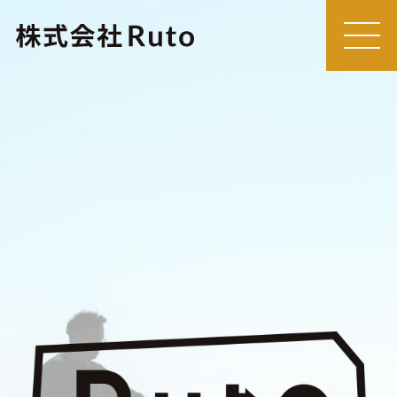
MEN
U