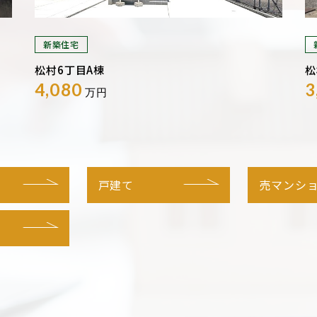
新築住宅
松村6丁目A棟
松
4,080
3
万円
戸建て
売マンシ