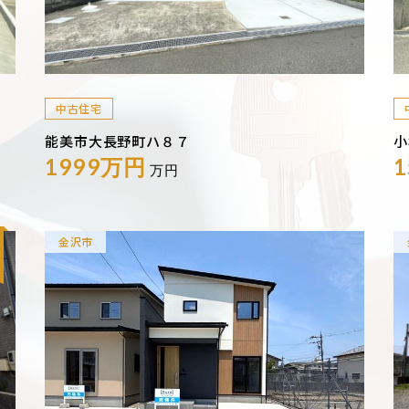
中古住宅
能美市大長野町ハ８７
小
1999万円
万円
金沢市