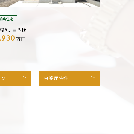
新築住宅
村6丁目Ｂ棟
,930
万円
ョン
事業用物件