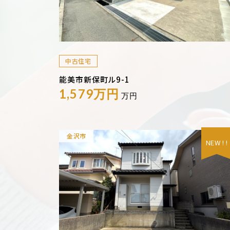
中古住宅
能美市新保町ル9-1
1,579万円
万円
金沢市
NEW ! !