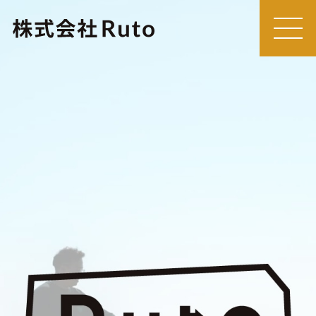
MEN
U