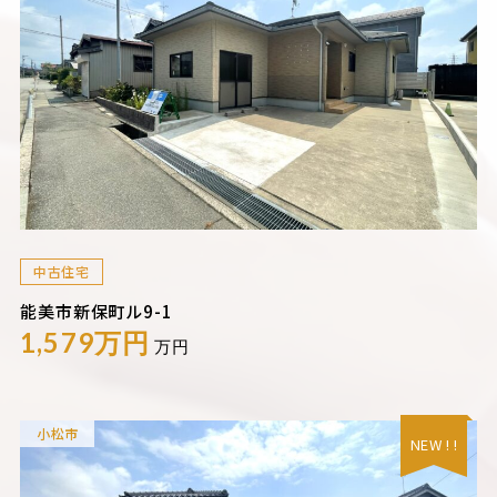
中古住宅
能美市新保町ル9-1
1,579万円
万円
小松市
NEW ! !