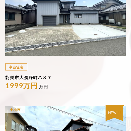
中古住宅
能美市大長野町ハ８７
1999万円
万円
小松市
NEW ! !