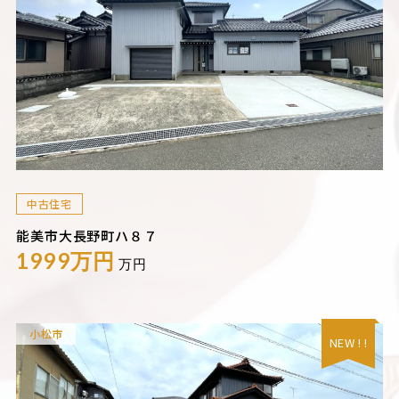
中古住宅
能美市大長野町ハ８７
1999万円
万円
小松市
NEW ! !