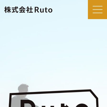
MEN
U