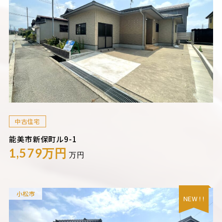
中古住宅
能美市新保町ル9-1
1,579万円
万円
小松市
NEW ! !