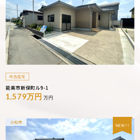
中古住宅
能美市新保町ル9-1
1,579万円
万円
小松市
NEW ! !