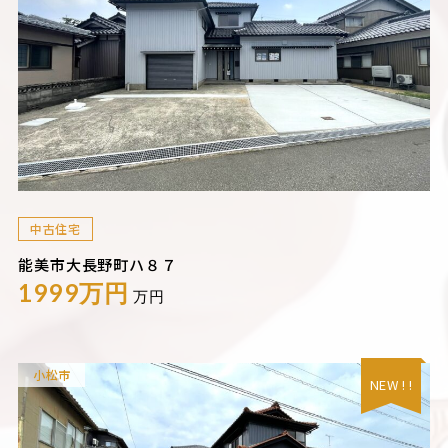
中古住宅
能美市大長野町ハ８７
1999万円
万円
小松市
NEW ! !