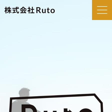
MEN
U