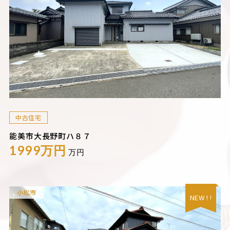
中古住宅
能美市大長野町ハ８７
1999万円
万円
小松市
NEW ! !