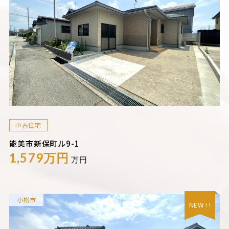
中古住宅
能美市新保町ル9-1
1,579万円
万円
小松市
NEW ! !