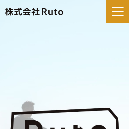
MEN
U