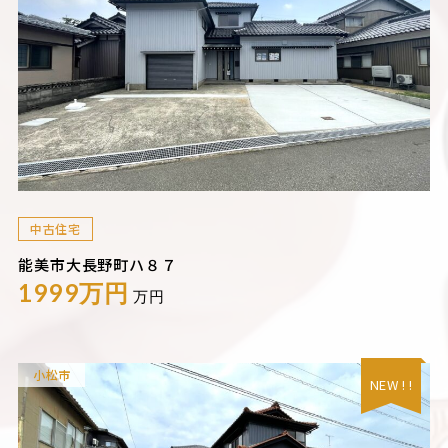
中古住宅
能美市大長野町ハ８７
1999万円
万円
小松市
NEW ! !