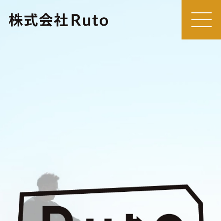
MEN
U