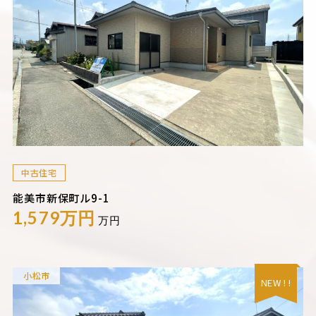
中古住宅
能美市新保町ル9-1
1,579万円
万円
小松市
NEW ! !