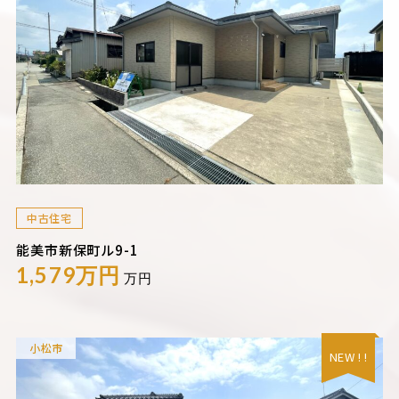
中古住宅
能美市新保町ル9-1
1,579万円
万円
小松市
NEW ! !