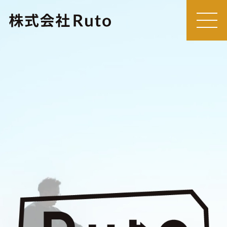
MEN
U