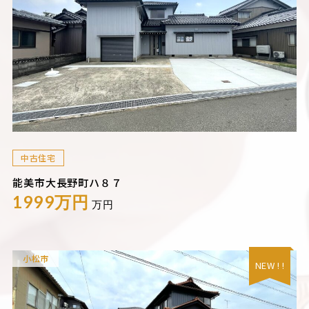
中古住宅
能美市大長野町ハ８７
1999万円
万円
小松市
NEW ! !