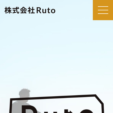
MEN
U