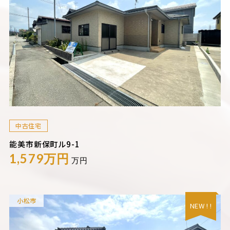
中古住宅
能美市新保町ル9-1
1,579万円
万円
小松市
NEW ! !