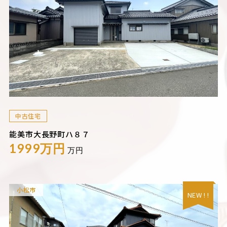
中古住宅
能美市大長野町ハ８７
1999万円
万円
小松市
NEW ! !