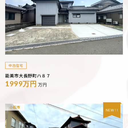
中古住宅
能美市大長野町ハ８７
1999万円
万円
小松市
NEW ! !