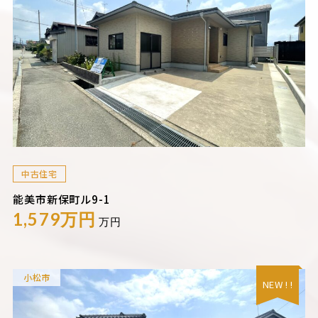
中古住宅
能美市新保町ル9-1
1,579万円
万円
小松市
NEW ! !