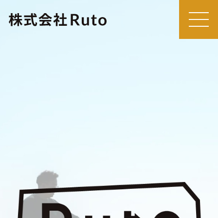
MEN
U