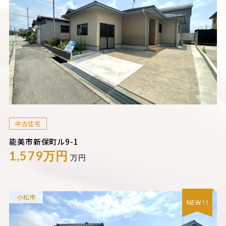
中古住宅
能美市新保町ル9-1
1,579万円
万円
小松市
NEW ! !