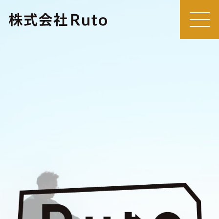
MEN
U