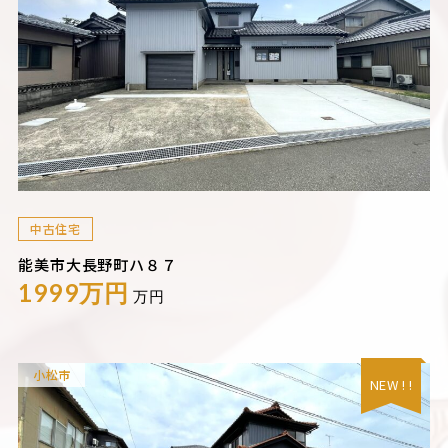
中古住宅
能美市大長野町ハ８７
1999万円
万円
小松市
NEW ! !