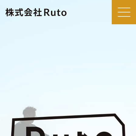
MEN
U