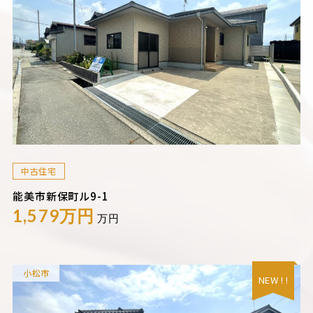
中古住宅
能美市新保町ル9-1
1,579万円
万円
小松市
NEW ! !