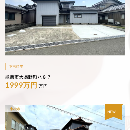
中古住宅
能美市大長野町ハ８７
1999万円
万円
小松市
NEW ! !